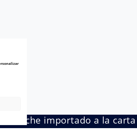
ersonalizar
Tu coche importado a la carta
traje; nosotros nos encargamos de toda la importac