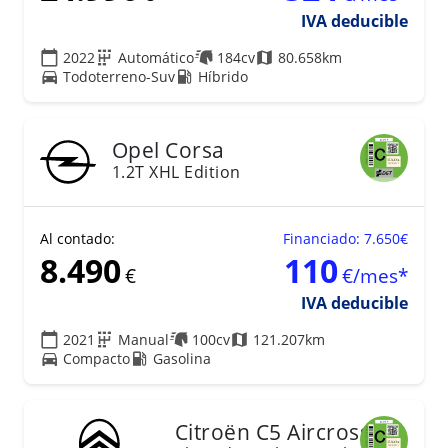
IVA deducible
2022
Automático
184cv
80.658km
Todoterreno-Suv
Híbrido
18
Opel
Corsa
1.2T XHL Edition
Al contado:
Financiado: 7.650€
8.490
110
€
€/mes*
IVA deducible
2021
Manual
100cv
121.207km
Compacto
Gasolina
25
Citroën
C5 Aircross