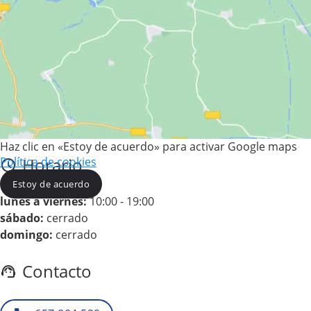
Haz clic en «Estoy de acuerdo» para activar Google maps
Horario
Política de cookies
Estoy de acuerdo
lunes a viernes:
10:00 - 19:00
sábado:
cerrado
domingo:
cerrado
Contacto