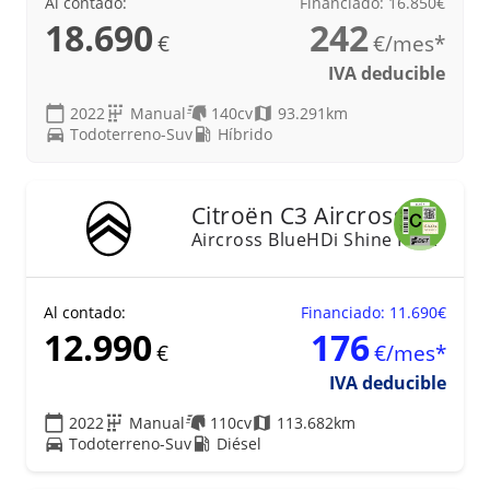
Al contado:
Financiado: 16.850€
18.690
242
€
€/mes*
IVA deducible
2022
Manual
140cv
93.291km
Todoterreno-Suv
Híbrido
21
Citroën
C3 Aircross
Aircross BlueHDi Shine Pack
Al contado:
Financiado: 11.690€
12.990
176
€
€/mes*
IVA deducible
2022
Manual
110cv
113.682km
Todoterreno-Suv
Diésel
25