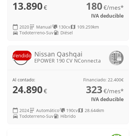
13.890
180
€
€/mes*
IVA deducible
2020
Manual
130cv
109.259km
Todoterreno-Suv
Diésel
21
Nissan
Qashqai
Vendido
EPOWER 190 CV NConnecta
Al contado:
Financiado: 22.400€
24.890
323
€
€/mes*
IVA deducible
2024
Automático
190cv
28.644km
Todoterreno-Suv
Híbrido
22