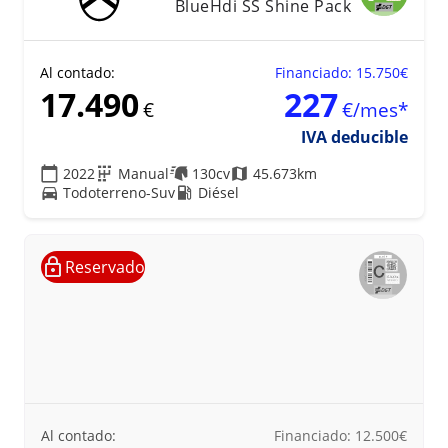
BlueHdi SS Shine Pack
Al contado:
Financiado: 15.750€
17.490
227
€
€/mes*
IVA deducible
2022
Manual
130cv
45.673km
Todoterreno-Suv
Diésel
18
Reservado
Al contado:
Financiado: 12.500€