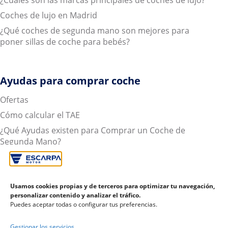
¿Cuáles son las marcas principales de coches de lujo?
Coches de lujo en Madrid
¿Qué coches de segunda mano son mejores para
poner sillas de coche para bebés?
Ayudas para comprar coche
Ofertas
Cómo calcular el TAE
¿Qué Ayudas existen para Comprar un Coche de
Segunda Mano?
Todo lo que necesitas saber sobre cómo financiar tu
coche
Coches de segunda mano con garantía
Usamos cookies propias y de terceros para optimizar tu navegación,
personalizar contenido y analizar el tráfico.
Tasación coche: ¿Qué es y que ventajas tiene?
Puedes aceptar todas o configurar tus preferencias.
Euro NCAP, fundamental a la hora de comprar coches
para principiantes
Gestionar los servicios