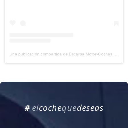
Una publicación compartida de Escarpa Motor-Coches ocasión (@escarpamotor)
#
e
l
c
o
c
h
e
q
u
e
d
e
s
e
a
s