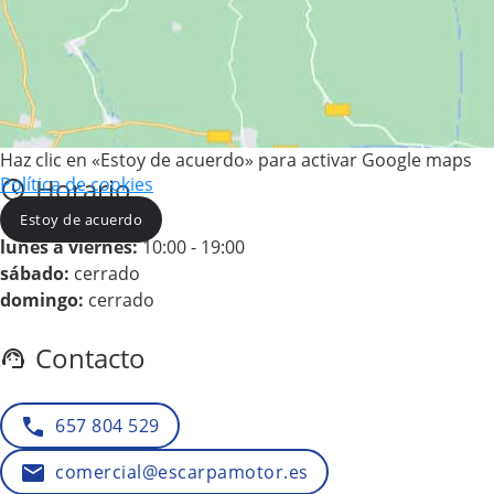
Haz clic en «Estoy de acuerdo» para activar Google maps
Horario
Política de cookies
Estoy de acuerdo
lunes a viernes:
10:00 - 19:00
sábado:
cerrado
domingo:
cerrado
Contacto
657 804 529
comercial@escarpamotor.es