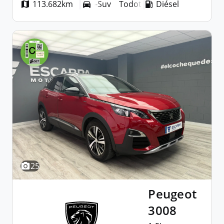
113.682km
Todoterreno-Suv
Diésel
Todoterreno-Suv
25
Peugeot
3008