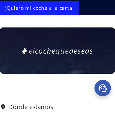
¡Quiero mi coche a la carta!
#
e
l
c
o
c
h
e
q
u
e
d
e
s
e
a
s
Dónde estamos