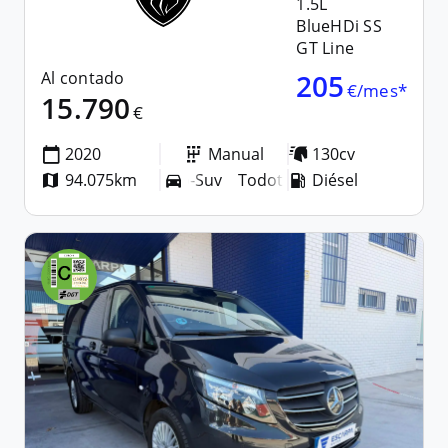
1.5L
BlueHDi SS
GT Line
Al contado
205
€/mes*
15.790
€
2020
Manual
130cv
94.075km
Todoterreno-Suv
Diésel
Todoterreno-Suv