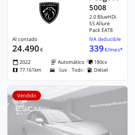
5008
2.0 BlueHDi
SS Allure
Pack EAT8
Al contado
IVA deducible
24.490
339
€
€/mes*
2022
Automático
180cv
77.161km
Todoterreno-Suv
Diésel
Todoterreno-Suv
Vendido