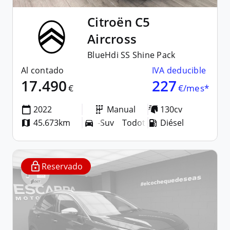
Citroën
C5
Aircross
BlueHdi SS Shine Pack
Al contado
IVA deducible
17.490
227
€
€/mes*
2022
Manual
130cv
45.673km
Todoterreno-Suv
Diésel
Todoterreno-Suv
Reservado