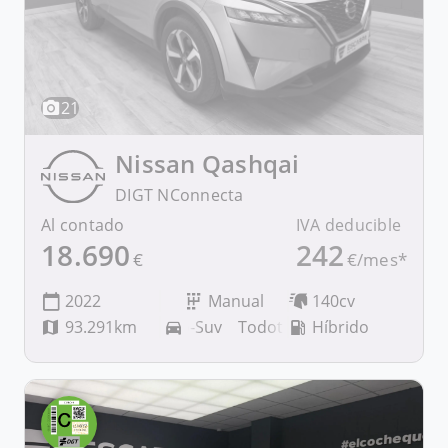
21
Nissan
Qashqai
DIGT NConnecta
Al contado
IVA deducible
18.690
242
€
€/mes*
2022
Manual
140cv
93.291km
Todoterreno-Suv
Híbrido
Todoterreno-Suv