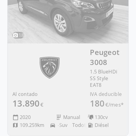
18
Peugeot
3008
1.5 BlueHDi
SS Style
EAT8
Al contado
IVA deducible
13.890
180
€
€/mes*
2020
Manual
130cv
109.259km
Todoterreno-Suv
Diésel
Todoterreno-Suv