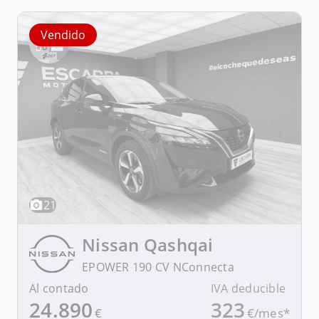
Vendido
21
Nissan
Qashqai
EPOWER 190 CV NConnecta
Al contado
IVA deducible
24.890
323
€
€/mes*