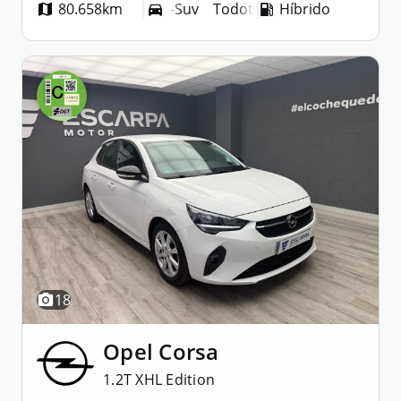
80.658km
Todoterreno-Suv
Híbrido
Todoterreno-Suv
18
Opel
Corsa
1.2T XHL Edition