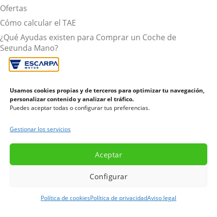
Ofertas
Cómo calcular el TAE
¿Qué Ayudas existen para Comprar un Coche de
Segunda Mano?
Todo lo que necesitas saber sobre cómo financiar tu
coche
Coches de segunda mano con garantía
Usamos cookies propias y de terceros para optimizar tu navegación,
personalizar contenido y analizar el tráfico.
Tasación coche: ¿Qué es y que ventajas tiene?
Puedes aceptar todas o configurar tus preferencias.
Euro NCAP, fundamental a la hora de comprar coches
para principiantes
Gestionar los servicios
Aviso legal
Política de privacidad
Aceptar
Política de cookies (UE)
Configurar
© 2026
Escarpa Motor
Desarrollado por
360vo
Política de cookies
Política de privacidad
Aviso legal