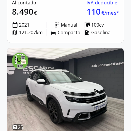
Al contado
IVA deducible
8.490
110
€
€/mes*
2021
Manual
100cv
121.207km
Compacto
Gasolina
25