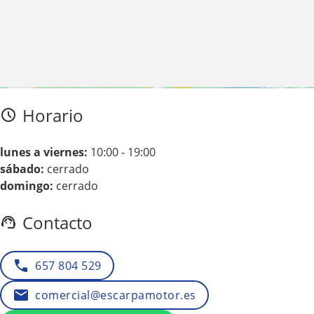
Haz clic en «Estoy de acuerdo» para activar Google maps
Horario
Política de cookies
Estoy de acuerdo
lunes a viernes:
10:00 - 19:00
sábado:
cerrado
domingo:
cerrado
Contacto
657 804 529
comercial@escarpamotor.es