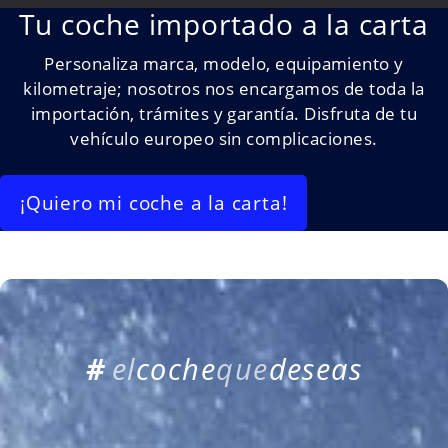
Tu coche importado a la carta
Personaliza marca, modelo, equipamiento y
kilometraje; nosotros nos encargamos de toda la
importación, trámites y garantía. Disfruta de tu
vehículo europeo sin complicaciones.
¡Quiero mi coche a la carta!
#
e
l
c
o
c
h
e
q
u
e
d
e
s
e
a
s