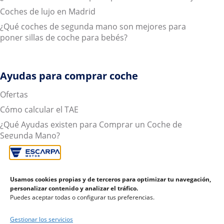
Coches de lujo en Madrid
¿Qué coches de segunda mano son mejores para
poner sillas de coche para bebés?
Ayudas para comprar coche
Ofertas
Cómo calcular el TAE
¿Qué Ayudas existen para Comprar un Coche de
Segunda Mano?
Todo lo que necesitas saber sobre cómo financiar tu
coche
Coches de segunda mano con garantía
Usamos cookies propias y de terceros para optimizar tu navegación,
personalizar contenido y analizar el tráfico.
Tasación coche: ¿Qué es y que ventajas tiene?
Puedes aceptar todas o configurar tus preferencias.
Euro NCAP, fundamental a la hora de comprar coches
para principiantes
Gestionar los servicios