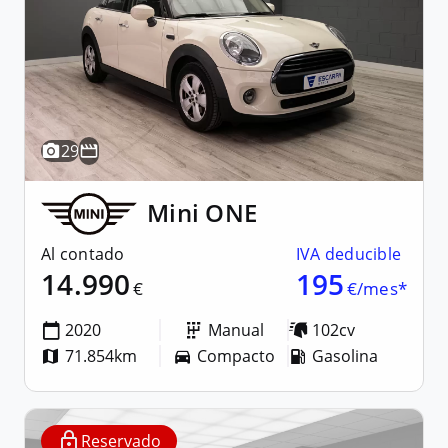
29
Mini
ONE
Al contado
IVA deducible
14.990
195
€
€/mes*
2020
Manual
102cv
71.854km
Compacto
Gasolina
Reservado