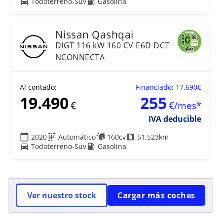
Todoterreno-Suv
Gasolina
26
Nissan
Qashqai
DIGT 116 kW 160 CV E6D DCT
NCONNECTA
Al contado:
Financiado: 17.690€
19.490
255
€
€/mes*
IVA deducible
2020
Automático
160cv
51.523km
Todoterreno-Suv
Gasolina
Ver nuestro stock
Cargar más coches