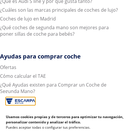
¿Qué es Audi S line y por qué gusta tanto?
¿Cuáles son las marcas principales de coches de lujo?
Coches de lujo en Madrid
¿Qué coches de segunda mano son mejores para
poner sillas de coche para bebés?
Ayudas para comprar coche
Ofertas
Cómo calcular el TAE
¿Qué Ayudas existen para Comprar un Coche de
Segunda Mano?
Todo lo que necesitas saber sobre cómo financiar tu
coche
Coches de segunda mano con garantía
Usamos cookies propias y de terceros para optimizar tu navegación,
personalizar contenido y analizar el tráfico.
Tasación coche: ¿Qué es y que ventajas tiene?
Puedes aceptar todas o configurar tus preferencias.