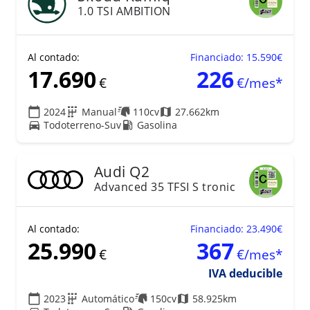
1.0 TSI AMBITION
Al contado:
Financiado: 15.590€
17.690
226
€
€/mes*
2024
Manual
110cv
27.662km
Todoterreno-Suv
Gasolina
22
Audi
Q2
Advanced 35 TFSI S tronic
Al contado:
Financiado: 23.490€
25.990
367
€
€/mes*
IVA deducible
2023
Automático
150cv
58.925km