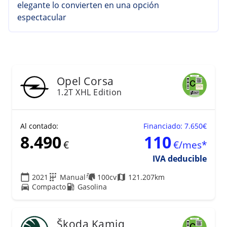
elegante lo convierten en una opción
espectacular
18
Opel
Corsa
1.2T XHL Edition
Al contado:
Financiado: 7.650€
8.490
110
€
€/mes*
IVA deducible
2021
Manual
100cv
121.207km
Compacto
Gasolina
21
Škoda
Kamiq