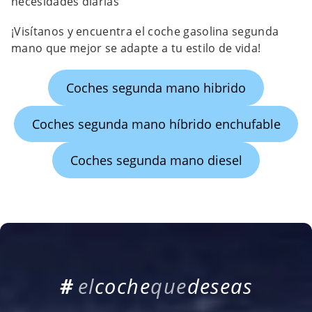
necesidades diarias
¡Visítanos y encuentra el coche gasolina segunda
mano que mejor se adapte a tu estilo de vida!
Coches segunda mano hibrido
Coches segunda mano híbrido enchufable
Coches segunda mano diesel
#
e
l
c
o
c
h
e
q
u
e
d
e
s
e
a
s