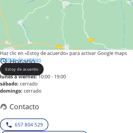
Haz clic en «Estoy de acuerdo» para activar Google maps
Horario
Política de cookies
Estoy de acuerdo
lunes a viernes:
10:00 - 19:00
sábado:
cerrado
domingo:
cerrado
Contacto
657 804 529