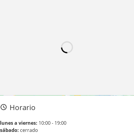
Haz clic en «Estoy de acuerdo» para activar Google maps
Horario
Política de cookies
Estoy de acuerdo
lunes a viernes:
10:00 - 19:00
sábado:
cerrado