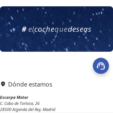
#
e
l
c
o
c
h
e
q
u
e
d
e
s
e
a
s
Dónde estamos
Escarpa Motor
C. Cabo de Tortosa, 26
28500 Arganda del Rey, Madrid