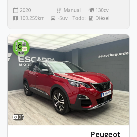
2020
Manual
130cv
109.259km
Todoterreno-Suv
Todoterreno-Suv
Diésel
25
Peugeot