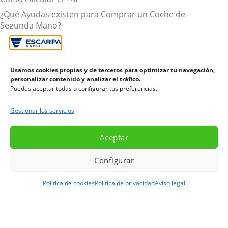
¿Qué Ayudas existen para Comprar un Coche de
Segunda Mano?
Todo lo que necesitas saber sobre cómo financiar tu
coche
Coches de segunda mano con garantía
Usamos cookies propias y de terceros para optimizar tu navegación,
personalizar contenido y analizar el tráfico.
Tasación coche: ¿Qué es y que ventajas tiene?
Puedes aceptar todas o configurar tus preferencias.
Euro NCAP, fundamental a la hora de comprar coches
para principiantes
Gestionar los servicios
Aviso legal
Política de privacidad
Aceptar
Política de cookies (UE)
Configurar
© 2026
Escarpa Motor
Desarrollado por
360vo
Política de cookies
Política de privacidad
Aviso legal