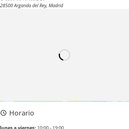
28500 Arganda del Rey, Madrid
Haz clic en «Estoy de acuerdo» para activar Google maps
Horario
Política de cookies
Estoy de acuerdo
lunes a viernes:
10:00 - 19:00