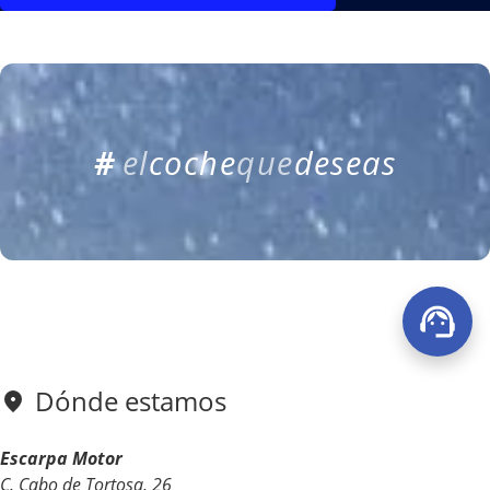
#
e
l
c
o
c
h
e
q
u
e
d
e
s
e
a
s
Dónde estamos
Escarpa Motor
C. Cabo de Tortosa, 26