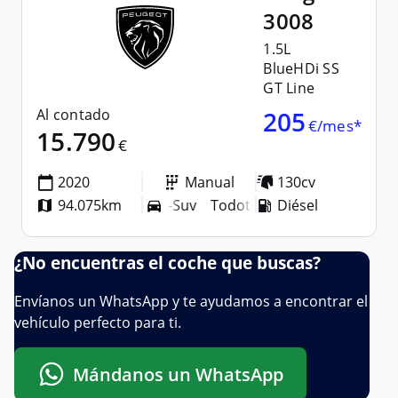
3008
1.5L
BlueHDi SS
GT Line
Al contado
205
€/mes*
15.790
€
2020
Manual
130cv
94.075km
Todoterreno-Suv
Todoterreno-Suv
Diésel
¿No encuentras el coche que buscas?
Envíanos un WhatsApp y te ayudamos a encontrar el
vehículo perfecto para ti.
Mándanos un WhatsApp