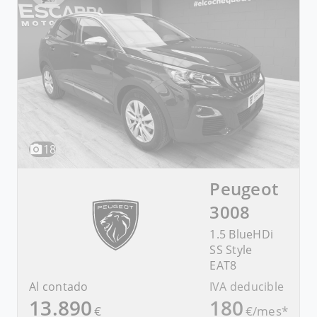
18
Peugeot
3008
1.5 BlueHDi
SS Style
EAT8
Al contado
IVA deducible
13.890
180
€
€/mes*