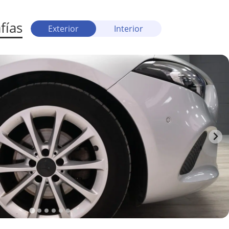
fías
Exterior
Interior