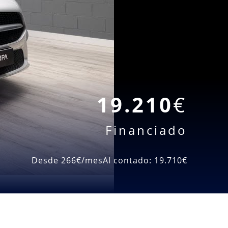
19.210
€
Financiado
Desde 266
€/mes
Al contado: 19.710
€