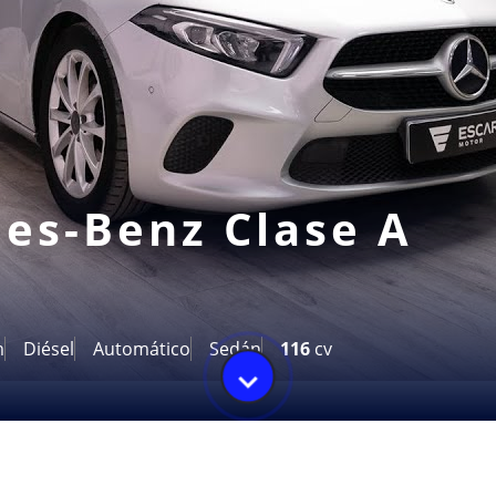
es-Benz
Clase A
m
Diésel
Automático
Sedán
116
cv