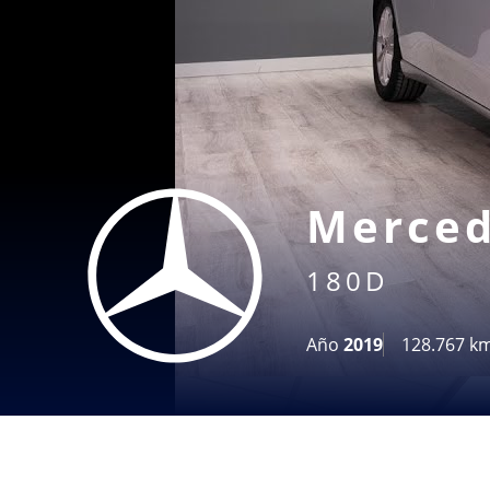
Merced
180D
Año
2019
128.767 k
Haz clic en «Estoy de acuerdo» para activar Youtube
Política de cookies
Estoy de acuerdo