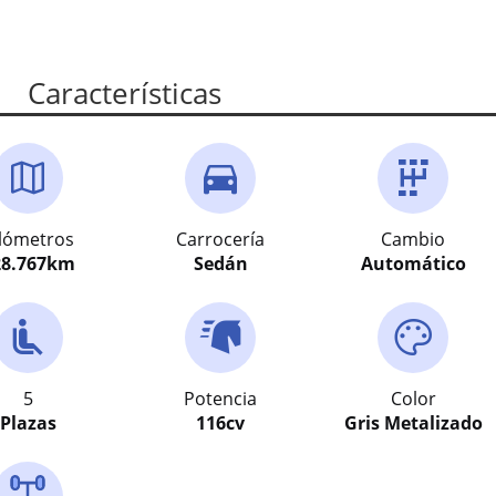
Características
ilómetros
Carrocería
Cambio
8.767
km
Sedán
Automático
5
Potencia
Color
Plazas
116
cv
Gris Metalizado