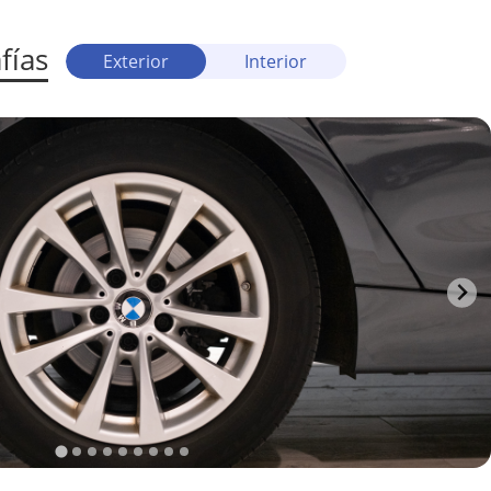
fías
Exterior
Interior