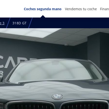
Coches segunda mano
Vendemos tu coche
Finan
e 3
318D GT