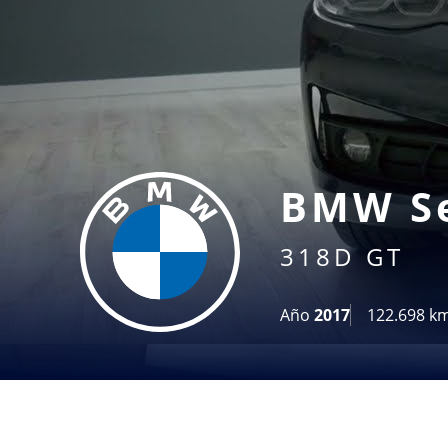
BMW
S
318D GT
Año
2017
122.698 k
Haz clic en «Estoy de acuerdo» para activar Youtube
Política de cookies
Estoy de acuerdo