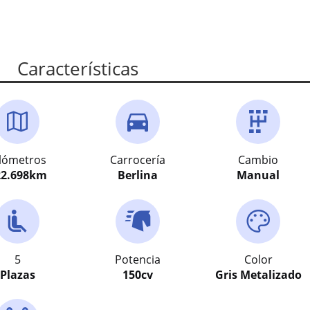
Características
ilómetros
Carrocería
Cambio
2.698
km
Berlina
Manual
5
Potencia
Color
Plazas
150
cv
Gris Metalizado